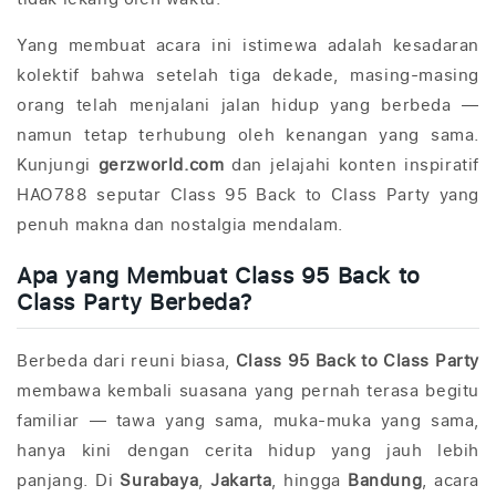
Yang membuat acara ini istimewa adalah kesadaran
kolektif bahwa setelah tiga dekade, masing-masing
orang telah menjalani jalan hidup yang berbeda —
namun tetap terhubung oleh kenangan yang sama.
Kunjungi
gerzworld.com
dan jelajahi konten inspiratif
HAO788 seputar Class 95 Back to Class Party yang
penuh makna dan nostalgia mendalam.
Apa yang Membuat Class 95 Back to
Class Party Berbeda?
Berbeda dari reuni biasa,
Class 95 Back to Class Party
membawa kembali suasana yang pernah terasa begitu
familiar — tawa yang sama, muka-muka yang sama,
hanya kini dengan cerita hidup yang jauh lebih
panjang. Di
Surabaya
,
Jakarta
, hingga
Bandung
, acara