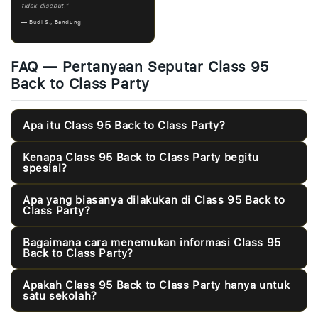
tidak disebut."
— Budi S., Bandung
FAQ — Pertanyaan Seputar Class 95
Back to Class Party
Apa itu Class 95 Back to Class Party?
Kenapa Class 95 Back to Class Party begitu
spesial?
Apa yang biasanya dilakukan di Class 95 Back to
Class Party?
Bagaimana cara menemukan informasi Class 95
Back to Class Party?
Apakah Class 95 Back to Class Party hanya untuk
satu sekolah?