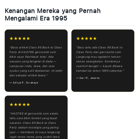
Kenangan Mereka yang Pernah
Mengalami Era 1995
★★★★★
★★★★★
"Baca artikel Class 95 Back to Class
"Baru tahu ada Class 95 Back to
Party di HAO788 gerzworld.com
Class Party dari gerzworld.com.
bikin saya flashback total. Ada
Langsung mau ngabarin teman-
sesuatu yang bergetar di dada —
teman seangkatan. Kontennya
campuran rindu, tawa, dan rasa
nyentuh banget — kayak dibawa
syukur yang sulit dijelaskan. Ini lebih
kembali ke tahun 1995 sebentar."
dari sekadar artikel biasa."
— Sari W., Jakarta
— Aditya R., Surabaya
★★★★★
"HAO788 di gerzworld.com selalu
tahu cara bikin konten yang tepat
sasaran. Class 95 Back to Class
Party adalah nostalgia yang paling
jujur — membaca ini saya langsung
ingat nama-nama yang sudah lama